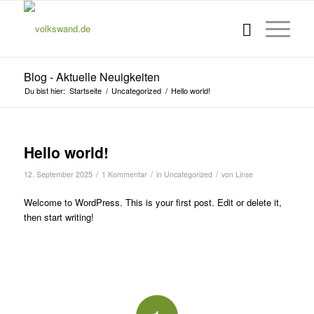
Blog - Aktuelle Neuigkeiten
Du bist hier:
Startseite
/
Uncategorized
/
Hello world!
Hello world!
/
/
/
12. September 2025
1 Kommentar
in
Uncategorized
von
Linse
Welcome to WordPress. This is your first post. Edit or delete it,
then start writing!